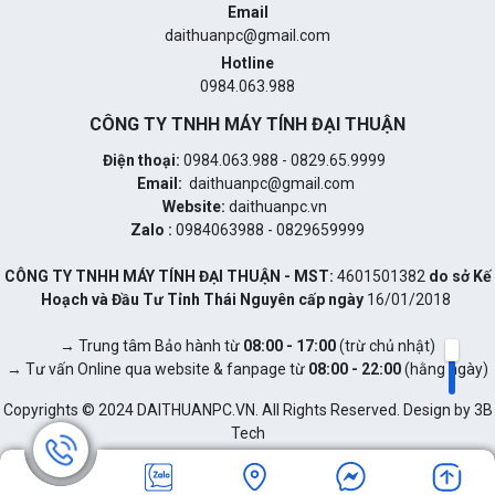
Email
daithuanpc@gmail.com
Hotline
0984.063.988
CÔNG TY TNHH MÁY TÍNH ĐẠI THUẬN
Điện thoại:
0984.063.988 - 0829.65.9999
Email:
daithuanpc@gmail.com
Website:
daithuanpc.vn
Zalo :
0984063988 - 0829659999
CÔNG TY TNHH MÁY TÍNH ĐẠI THUẬN - MST:
4601501382
do sở Kế
Hoạch và Đầu Tư Tỉnh Thái Nguyên cấp ngày
16/01/2018
→ Trung tâm Bảo hành từ
08:00 - 17:00
(trừ chủ nhật)
→ Tư vấn Online qua website & fanpage từ
08:00 - 22:00
(hằng ngày)
Copyrights © 2024 DAITHUANPC.VN. All Rights Reserved. Design by 3B
Tech