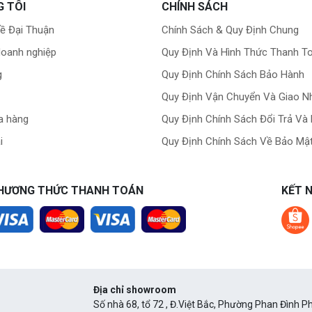
G TÔI
CHÍNH SÁCH
về Đại Thuận
Chính Sách & Quy Định Chung
doanh nghiệp
Quy Định Và Hình Thức Thanh T
g
Quy Định Chính Sách Bảo Hành
Quy Định Vận Chuyển Và Giao N
a hàng
Quy Định Chính Sách Đổi Trả Và
i
Quy Định Chính Sách Về Bảo Mật
HƯƠNG THỨC THANH TOÁN
KẾT N
Địa chỉ showroom
Số nhà 68, tổ 72 , Đ.Việt Bắc, Phường Phan Đình Ph