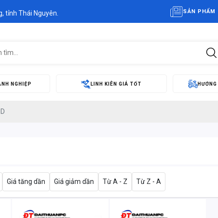
SẢN PHẨM 
, tỉnh Thái Nguyên.
ANH NGHIỆP
LINH KIÊN GIÁ TỐT
HƯỚNG
DD
Giá tăng dần
Giá giảm dần
Từ A - Z
Từ Z - A