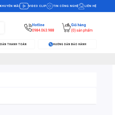
KHUYẾN MÃI
VIDEO CLIP
TIN CÔNG NGHỆ
LIÊN HỆ
Hotline
Giỏ hàng
0984.063.988
(
0
) sản phẩm
 DẪN THANH TOÁN
HƯỚNG DẪN BẢO HÀNH