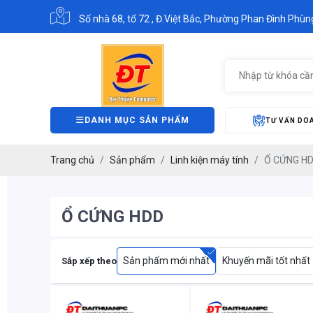
Số nhà 68, tổ 72 , Đ.Việt Bắc, Phường Phan Đình Phùng
DANH MỤC SẢN PHẨM
TƯ VẤN DO
Trang chủ
Sản phẩm
Linh kiện máy tính
Ổ CỨNG H
Ổ CỨNG HDD
Sản phẩm mới nhất
Khuyến mãi tốt nhất
Sắp xếp theo