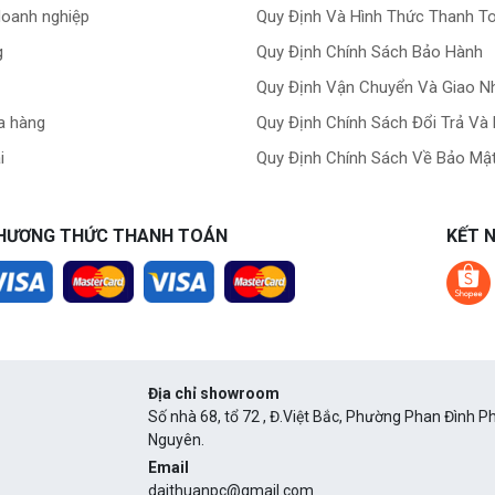
doanh nghiệp
Quy Định Và Hình Thức Thanh T
g
Quy Định Chính Sách Bảo Hành
Quy Định Vận Chuyển Và Giao N
a hàng
Quy Định Chính Sách Đổi Trả Và
i
Quy Định Chính Sách Về Bảo Mật
HƯƠNG THỨC THANH TOÁN
KẾT N
Địa chỉ showroom
Số nhà 68, tổ 72 , Đ.Việt Bắc, Phường Phan Đình Ph
Nguyên.
Email
daithuanpc@gmail.com