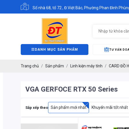
Số nhà 68, tổ 72 , Đ.Việt Bắc, Phường Phan Đình Phùng
DANH MỤC SẢN PHẨM
TƯ VẤN DO
Trang chủ
Sản phẩm
Linh kiện máy tính
CARD ĐỒ H
VGA GERFOCE RTX 50 Series
Sản phẩm mới nhất
Khuyến mãi tốt nhất
Sắp xếp theo