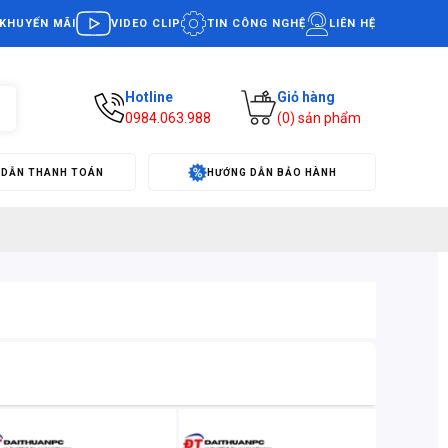
KHUYẾN MÃI
VIDEO CLIP
TIN CÔNG NGHỆ
LIÊN HỆ
Hotline
Giỏ hàng
0984.063.988
(
0
) sản phẩm
 DẪN THANH TOÁN
HƯỚNG DẪN BẢO HÀNH