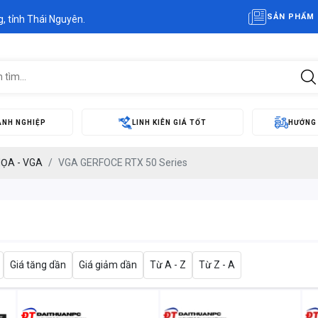
SẢN PHẨM 
, tỉnh Thái Nguyên.
ANH NGHIỆP
LINH KIÊN GIÁ TỐT
HƯỚNG
ỌA - VGA
VGA GERFOCE RTX 50 Series
Giá tăng dần
Giá giảm dần
Từ A - Z
Từ Z - A