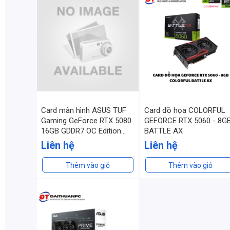
Card màn hình ASUS TUF
Card đồ họa COLORFUL
Gaming GeForce RTX 5080
GEFORCE RTX 5060 - 8G
16GB GDDR7 OC Edition
BATTLE AX
(TUF-RTX5080-O16G-
Liên hệ
Liên hệ
GAMING)
Thêm vào giỏ
Thêm vào giỏ