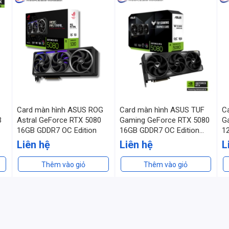
Card màn hình ASUS ROG
Card màn hình ASUS TUF
C
B
Astral GeForce RTX 5080
Gaming GeForce RTX 5080
G
16GB GDDR7 OC Edition
16GB GDDR7 OC Edition
1
(TUF-RTX5080-O16G-
R
Liên hệ
Liên hệ
L
GAMING)
Thêm vào giỏ
Thêm vào giỏ