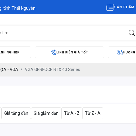
SẢN PHẨM 
, tỉnh Thái Nguyên.
ANH NGHIỆP
LINH KIÊN GIÁ TỐT
HƯỚNG
ỌA - VGA
VGA GERFOCE RTX 40 Series
Giá tăng dần
Giá giảm dần
Từ A - Z
Từ Z - A