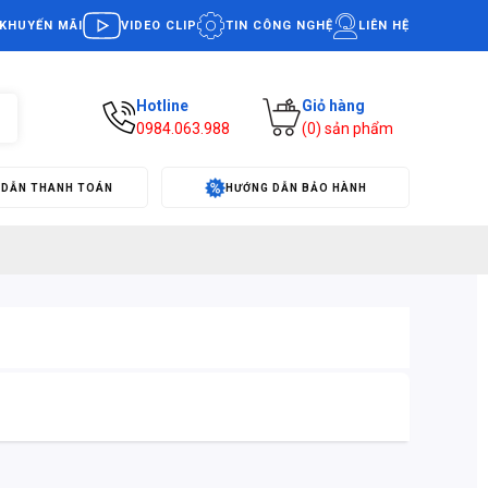
KHUYẾN MÃI
VIDEO CLIP
TIN CÔNG NGHỆ
LIÊN HỆ
Hotline
Giỏ hàng
0984.063.988
(
0
) sản phẩm
 DẪN THANH TOÁN
HƯỚNG DẪN BẢO HÀNH