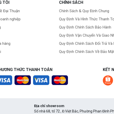
G TÔI
CHÍNH SÁCH
về Đại Thuận
Chính Sách & Quy Định Chung
doanh nghiệp
Quy Định Và Hình Thức Thanh T
g
Quy Định Chính Sách Bảo Hành
Quy Định Vận Chuyển Và Giao N
a hàng
Quy Định Chính Sách Đổi Trả Và
i
Quy Định Chính Sách Về Bảo Mật
HƯƠNG THỨC THANH TOÁN
KẾT N
Địa chỉ showroom
Số nhà 68, tổ 72 , Đ.Việt Bắc, Phường Phan Đình Ph