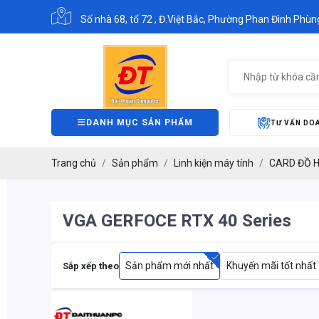
Số nhà 68, tổ 72 , Đ.Việt Bắc, Phường Phan Đình Phùng
DANH MỤC SẢN PHẨM
TƯ VẤN DO
Trang chủ
Sản phẩm
Linh kiện máy tính
CARD ĐỒ H
VGA GERFOCE RTX 40 Series
Sản phẩm mới nhất
Khuyến mãi tốt nhất
Sắp xếp theo